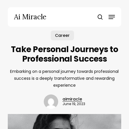
Skip
to
Menu
Ai Miracle
main
search
content
Career
Take Personal Journeys to
Professional Success
Embarking on a personal journey towards professional
success is a deeply transformative and rewarding
experience
aimiracle
June 19, 2023