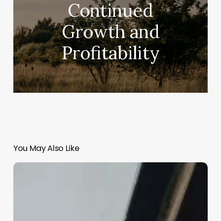
Continued
Growth and
Profitability
You May Also Like
Discovering
the
Future
of
Modern