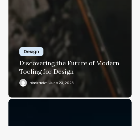
Design
Discovering the Future of Modern
Tooling for Design
aimiracle
June 23, 2023
Best
Desktop
for
AI:
Top
Picks