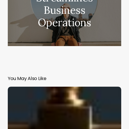
Business
Operations
You May Also Like
edX
Review
(2026):
Is
edX
Worth