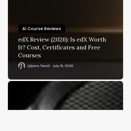
AI Course Reviews
edX Review (2026): Is edX Worth
It? Cost, Certificates and Free
Courses
Ljiljana Terzić
July 15, 2026
RTX
5070
Ti
for
AI
Review:
The