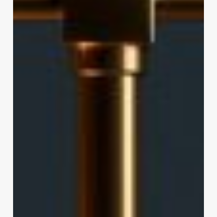
It?
Cost,
Certificates
and
Free
Courses