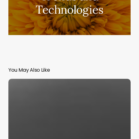
Technologies
You May Also Like
Husqvarna
Automower
410
iQ
Review:
Paying
for
Polish,