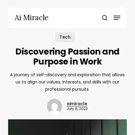
Skip
to
Menu
Ai Miracle
main
search
content
Tech
Discovering Passion and
Purpose in Work
A journey of self-discovery and exploration that allows
us to align our values, interests, and skills with our
professional pursuits.
aimiracle
July 8, 2023