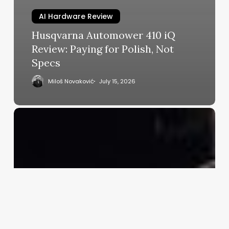
AI Hardware Review
Husqvarna Automower 410 iQ
Review: Paying for Polish, Not
Specs
Miloš Novaković
July 15, 2026
Gemini
3
Google
Launch:
The
Next
Big
Leap
in
AI