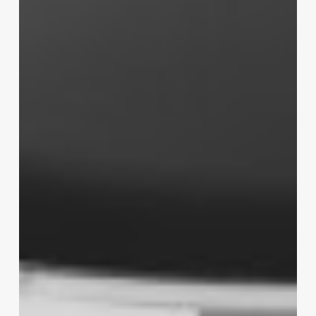
Not
Specs